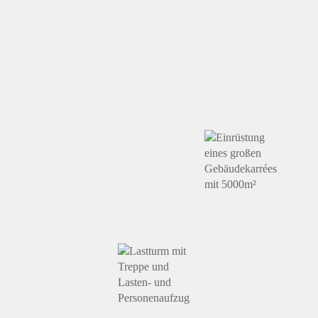
Heilig Geist
Spital,
Magdalenenheim,
OTH
Landshut
Landshut
Regensburg
Braystraße /
Einsteinstraße
Brandt
Kirche St.
/
Schokoladen,
Emmeram,
Versaillerstraße,
Landshut
Regensburg
München
Museum der
Bayerischen
Kirche
Klärwerk
Geschichte
Neuötting
Großlappen