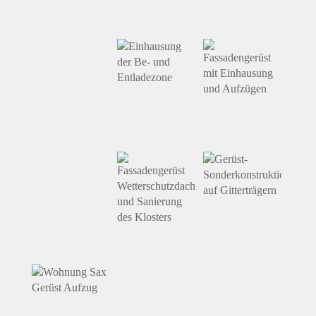
Siemens,
Rathaus
Wittelbacher
Marienplatz,
Monopteros
Platz,
München
München
München
Zisterzienserinnenabtei
Müllersches
Seligenthal,
Volksbad,
Rosenmühle
Landshut
München
Landshut
Lastenaufzug
500 kg