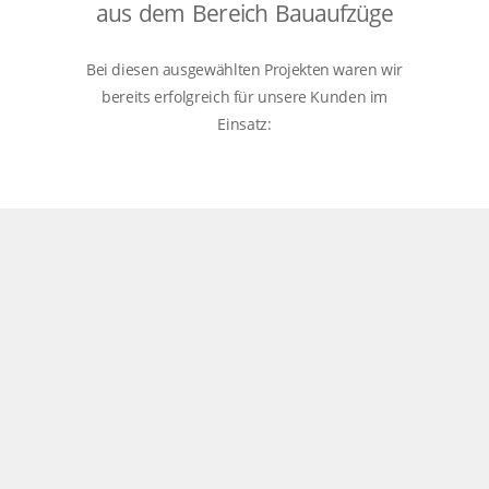
aus dem Bereich Bauaufzüge
Bei diesen ausgewählten Projekten waren wir
bereits erfolgreich für unsere Kunden im
Einsatz:
Hausgrund,
Mooswiesenstraße,
Kirche
Steininger,
München
Seyboldsdorf
Regensburg
Krones AG,
Dörnbergforum
Carl-Wery-Str.
Neutraubling
Regensburg
35, München