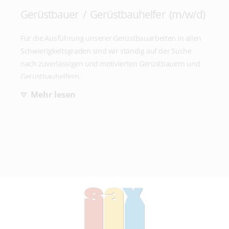
Gerne stehen wir Ihnen auch telefonisch zur Verfügung.
Gerüstbauer / Gerüstbauhelfer (m/w/d)
Für die Ausführung unserer Gerüstbauarbeiten in allen
Schwierigkeitsgraden sind wir ständig auf der Suche
nach zuverlässigen und motivierten Gerüstbauern und
Gerüstbauhelfern.
Anforderungen:
Mehr lesen
möglichst Führerschein Klasse C1E od. CE
Interesse, von unseren erfahrenen Kolonnenführern
zu lernen
körperlich fit und schwindelfrei
Sie sind interessiert, ein Teil unseres motivierten Teams
zu werden und suchen eine neue Herausforderung?
Dann senden Sie bitte umgehend Ihre
Bewerbungsunterlagen per E-Mail an
sax@sax-geruestbau.de
, oder vereinbaren Sie telefonisch