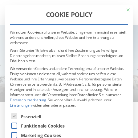
Mit die
COOKIE POLICY
Wir nutzen Cookies auf unserer Website. Einige von ihnen sind essenziell,
während andere uns helfen, diese Website und Ihre Erfahrung zu
verbessern.
Wenn Sie unter 16 Jahre alt sind und Ihre Zustimmung zu freiwilligen
Diensten geben möchten, müssen Sie Ihre Erziehungsberechtigten um
Erlaubnis bitten.
Wir verwenden Cookies und andere Technologien auf unserer Website.
Einige von ihnen sind essenziell, während andere uns helfen, diese
Website und Ihre Erfahrung zu verbessern.
Personenbezogene Daten
können verarbeitet werden (z. B. IP-Adressen), z. B. für personalisierte
Anzeigen und Inhalte oder Anzeigen- und Inhaltsmessung.
Weitere
Informationen über die Verwendung Ihrer Daten finden Sie in unserer
Datenschutzerklärung
.
Sie können Ihre Auswahl jederzeit unter
Einstellungen
widerrufen oder anpassen.
Es folgt eine Liste der Service-Gruppen, für die eine Ei
Essenziell
Funktionale Cookies
Aktuelle Stellenangebote
Marketing Cookies