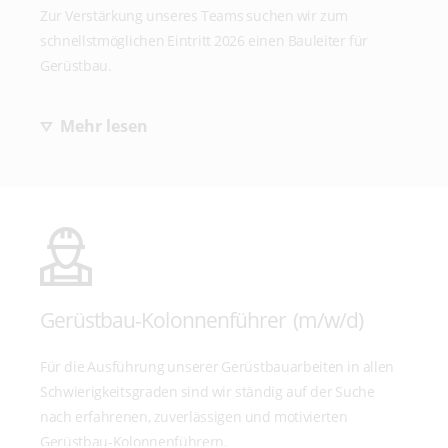
Zur Verstärkung unseres Teams suchen wir zum
schnellstmöglichen Eintritt 2026 einen Bauleiter für
Gerüstbau.
Ihre Hauptaufgabe ist die selbständige und
Mehr lesen
gewissenhafte Organisation von Baustellen.
Dies beinhaltet unter anderem die Arbeitsvorbereitung,
Aufmaß, Baustellentermine,
Beratung von Kunden, Prüfen von
Lieferantenrechnungen, bis hin zur Abrechnung.
Ein sicheres, bestimmendes, aber höfliches Auftreten
setzen wir hierbei voraus.
Gerüstbau-Kolonnenführer (m/w/d)
Dabei dürfen natürlich auch ein entsprechender
betriebswirtschaftlicher Hintergrund und
Für die Ausführung unserer Gerüstbauarbeiten in allen
kostenbewusstes Denken und Handeln nicht fehlen. Wir
Schwierigkeitsgraden sind wir ständig auf der Suche
erwarten von Ihnen Motivation, hohe Flexibilität und eine
nach erfahrenen, zuverlässigen und motivierten
selbständige Arbeitsweise.
Gerüstbau-Kolonnenführern.