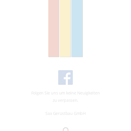
ein Vorstellungsgespräch.
Wir bieten Ihnen einen langfristigen und sicheren
Arbeitsplatz bei leistungsgerechter Entlohnung.
Folgen Sie uns um keine Neuigkeiten
zu verpassen.
Sax Gerüstbau GmbH