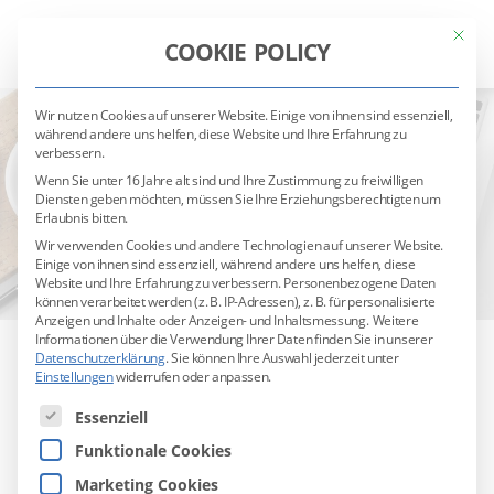
Mit die
COOKIE POLICY
Wir nutzen Cookies auf unserer Website. Einige von ihnen sind essenziell,
während andere uns helfen, diese Website und Ihre Erfahrung zu
verbessern.
Wenn Sie unter 16 Jahre alt sind und Ihre Zustimmung zu freiwilligen
Diensten geben möchten, müssen Sie Ihre Erziehungsberechtigten um
Erlaubnis bitten.
Wir verwenden Cookies und andere Technologien auf unserer Website.
Einige von ihnen sind essenziell, während andere uns helfen, diese
Website und Ihre Erfahrung zu verbessern.
Personenbezogene Daten
können verarbeitet werden (z. B. IP-Adressen), z. B. für personalisierte
Anzeigen und Inhalte oder Anzeigen- und Inhaltsmessung.
Weitere
Informationen über die Verwendung Ihrer Daten finden Sie in unserer
Datenschutzerklärung
.
Sie können Ihre Auswahl jederzeit unter
Einstellungen
widerrufen oder anpassen.
Es folgt eine Liste der Service-Gruppen, für die eine Ei
Essenziell
Downloads
Funktionale Cookies
Nachfolgend einige Informationen und
Marketing Cookies