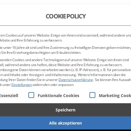
COOKIE POLICY
HOME
UNTERNEHMEN
GERÜSTBAU
BAUAUFZÜGE
zen Cookies auf unserer Website. Einige von ihnen sind essenziell, während andere uns
ebsite und Ihre Erfahrung zu verbessern.
e unter 16 Jahre alt sind und Ihre Zustimmung zu freiwilligen Diensten geben möchten
Sie Ihre Erziehungsberechtigten um Erlaubnis bitten.
wenden Cookies und andere Technologien auf unserer Website. Einige von ihnen sind
ell, während andere uns helfen, diese Website und Ihre Erfahrung zu verbessern.
nbezogene Daten können verarbeitet werden (z. B. IP-Adressen), z. B. für personalisie
nchen
n und Inhalte oder Anzeigen- und Inhaltsmessung.
Weitere Informationen über die
ung Ihrer Daten finden Sie in unserer
Datenschutzerklärung
.
Sie können Ihre Auswah
it unter
Einstellungen
widerrufen oder anpassen.
lgt eine Liste der Service-Gruppen, für die eine Einwilligun
Essenziell
Funktionale Cookies
Marketing Cook
Speichern
« zurück zur Übersicht
Alle akzeptieren