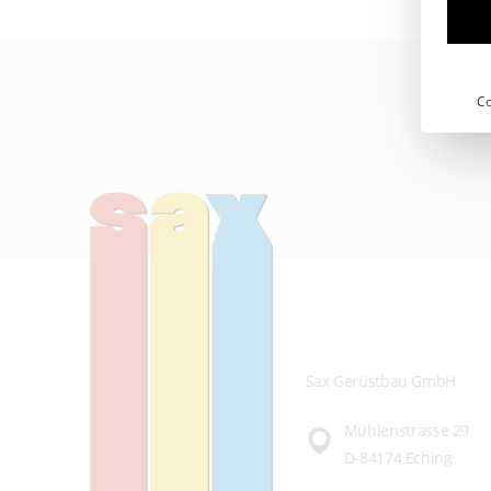
Co
Sax Gerüstbau GmbH
Mühlenstrasse 29
D-84174 Eching