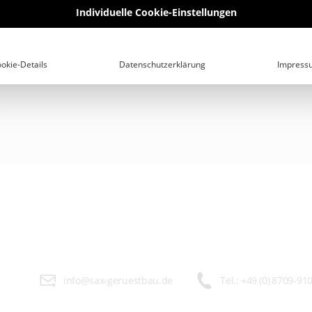
Individuelle Cookie-Einstellungen
okie-Details
Datenschutzerklärung
Impress
info@sax-geruestbau.de
Tel.:
+49 (0) 8709-91